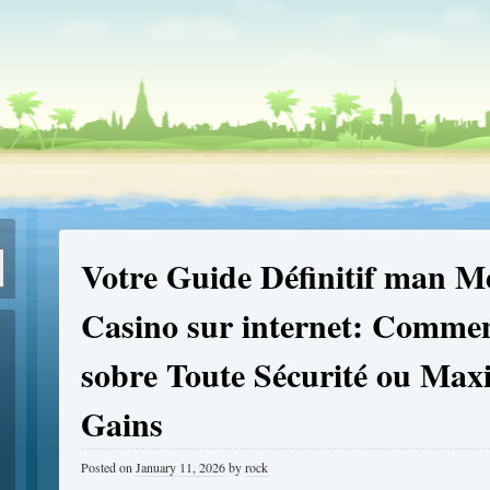
Votre Guide Définitif man Me
Casino sur internet: Comme
sobre Toute Sécurité ou Max
Gains
Posted on
January 11, 2026
by
rock