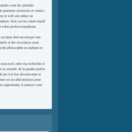
nelles sont des priorités
e paiement sécurisées et variées,
ue le web-site utilise un
tions. Este service client réactif
et sobre professionnalisme.
o en ligne doit encourager une
dépôts et des ressources pour
ir cette philosophie en mettant en
 exercised, entre ma recherche et
la sécurité, de la qualité parfois
jeu à la fois divertissante et
ure est un allié précieux pour
ne opportunity et amusez-vous