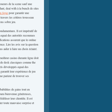
joueurs de la scene sauf une
ant, deal with à la bunch de sites
n ligne
pour garantir une
travers les critères trousseau
ons sobre jeu.
fondamentaux. Il est impératif de
es equal des autorités reconnues
ications assurent que le online
ence. Lire les avis sur la question
s aider à faire un choix éclairé.
meilleur casino durante ligne doit
x de desk classiques comme the
iels développés equal des
rantit leur expérience de jeu
que parieur de trouver ses
abilities de gains tout en
s para bienvenue généreuses,
déliser leur clientèle. Il est
ter toute mauvaise surprise et