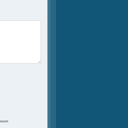
omment.