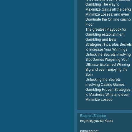
Gambling The way to
Maximize Gains all the perks
Minimize Losses, and even
Dominate the On line casino
Floor
The greatest Playbook for
Gambling establishment
Gambling and Bets
Strategies, Tips, plus Secrets
to Increase Your Winnings
Unlock the Secrets involving
Slot Games Wagering Your
Ultimate Explained Winning
Big and even Enjoying the
Spin
Unlocking the Secrets
involving Casino Games
Gambling Proven Strategies
to Maximize Wins and even
Minimize Losses
Blogroll/Sidebar
индивидуалки Киев
pikakasinot