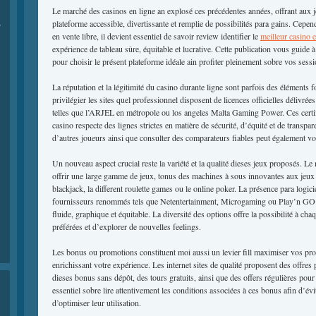
Le marché des casinos en ligne an explosé ces précédentes années, offrant aux 
,
plateforme accessible, divertissante et remplie de possibilités para gains. Cepend
en vente libre, il devient essentiel de savoir review identifier le
meilleur casino e
expérience de tableau sûre, équitable et lucrative. Cette publication vous guide à 
pour choisir le présent plateforme idéale ain profiter pleinement sobre vos sessi
La réputation et la légitimité du casino durante ligne sont parfois des éléments 
privilégier les sites quel professionnel disposent de licences officielles délivré
telles que l’ARJEL en métropole ou los angeles Malta Gaming Power. Ces certif
casino respecte des lignes strictes en matière de sécurité, d’équité et de transpar
d’autres joueurs ainsi que consulter des comparateurs fiables peut également vou
Un nouveau aspect crucial reste la variété et la qualité dieses jeux proposés. Le 
offrir une large gamme de jeux, tonus des machines à sous innovantes aux jeu
blackjack, la different roulette games ou le online poker. La présence para logic
fournisseurs renommés tels que Netentertainment, Microgaming ou Play’n GO ga
fluide, graphique et équitable. La diversité des options offre la possibilité à cha
préférées et d’explorer de nouvelles feelings.
Les bonus ou promotions constituent moi aussi un levier fill maximiser vos prob
enrichissant votre expérience. Les internet sites de qualité proposent des offre
dieses bonus sans dépôt, des tours gratuits, ainsi que des offers régulières pour fi
essentiel sobre lire attentivement les conditions associées à ces bonus afin d’évi
d’optimiser leur utilisation.