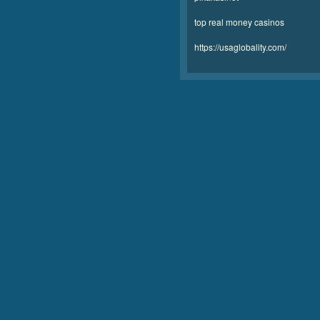
top real money casinos
https://usaglobality.com/