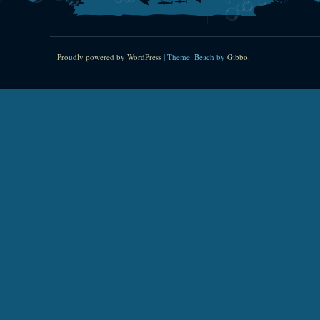
Proudly powered by WordPress
|
Theme: Beach by
Gibbo
.