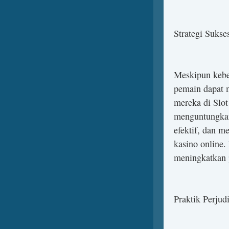
Strategi Sukse
Meskipun kebe
pemain dapat 
mereka di Slo
menguntungkan
efektif, dan 
kasino online.
meningkatkan 
Praktik Perju