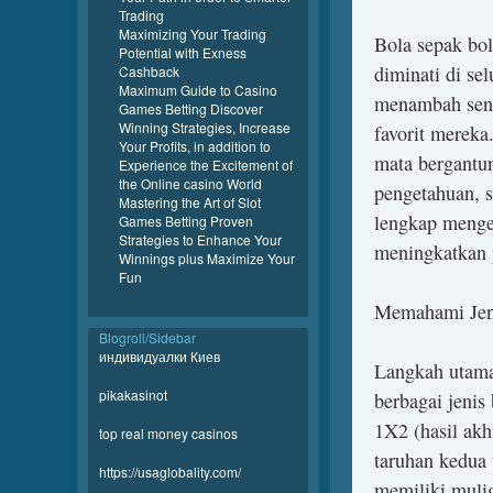
Trading
Maximizing Your Trading
Bola sepak bol
Potential with Exness
diminati di se
Cashback
Maximum Guide to Casino
menambah sens
Games Betting Discover
Winning Strategies, Increase
favorit mereka
Your Profits, in addition to
mata bergantu
Experience the Excitement of
the Online casino World
pengetahuan, s
Mastering the Art of Slot
lengkap mengen
Games Betting Proven
Strategies to Enhance Your
meningkatkan 
Winnings plus Maximize Your
Fun
Memahami Jen
Blogroll/Sidebar
индивидуалки Киев
Langkah utama
pikakasinot
berbagai jenis
1X2 (hasil akh
top real money casinos
taruhan kedua
https://usaglobality.com/
memiliki muli