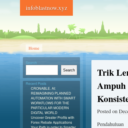
infoblastnow.xyz
Home
Search
Trik Le
Search
Ampuh 
Recent Posts
CRONABLE. AI:
REIMAGINING PLANNED
Konsist
AUTOMATION WITH SMART
WORKFLOWS FOR THE
PARTICULAR MODERN
Posted on
Dec
DIGITAL WORLD
Uncover Greater Profits with
Forex Rebate Applications
Pendahuluan
Your Path in order to Smarter